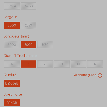
P252A
PS252A
Largeur
2000
2350
Longueur (mm)
3000
5000
5950
Diam fil Treillis (mm)
4
5
6
8
10
12
Qualité
Voir notre guide
!
DE500BS
Spécificité
BENOR