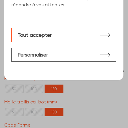
répondre à vos attentes
Tout accepter
Personnaliser
Effacer les filtres
Maille 2 treillis (mm)
50
100
150
Maille treillis caillbot (mm)
50
100
150
Code Forme