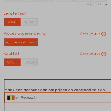
bekijk meer
75
80
90
100
110
120
Lengte (mm)
130
140
150
160
180
200
6000
12000
220
250
300
350
400
450
500
Proces onderverdeling
Zie onze gids
!
warmgewalst - zwart
Kwaliteit
Zie onze gids
!
S235JR
S355J2
Maak een account aan om prijzen en voorraad te zien.