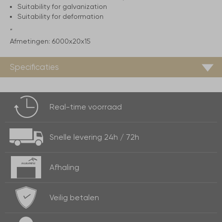
Suitability for galvanization
Suitability for deformation
”
Afmetingen:
6000x20x15
Specificaties
Real-time
voorraad
Snelle levering
24h / 72h
Afhaling
Veilig betalen