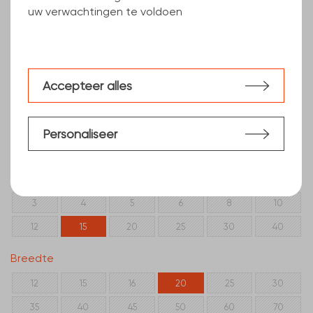
uw verwachtingen te voldoen
Accepteer alles
Personaliseer
Filters wissen
Dikte (mm)
3
4
5
6
8
10
12
15
20
25
30
40
Breedte
12
15
16
20
25
30
35
40
45
50
60
70