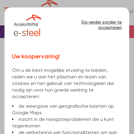
0
(nl)
Menu
Ga verder zonder te
accepteren
Welkomstpagina
Stafstaal
Stafstaal
Platstaal
Plat & strip
plat 20x15 mm EN 10058 S235JR EN 10025-2 6000
Uw koopervaring!
Om u de best mogelijke ervaring te bieden,
raden we u aan het plaatsen en lezen van
cookies en het gebruik van technologieën die
nodig zijn voor hun goede werking te
accepteren:
de weergave van geografische kaarten op
Google Maps
inzicht in de navigatieproblemen die u kunt
tegenkomen
de verbetering van functionaliteiten om aan