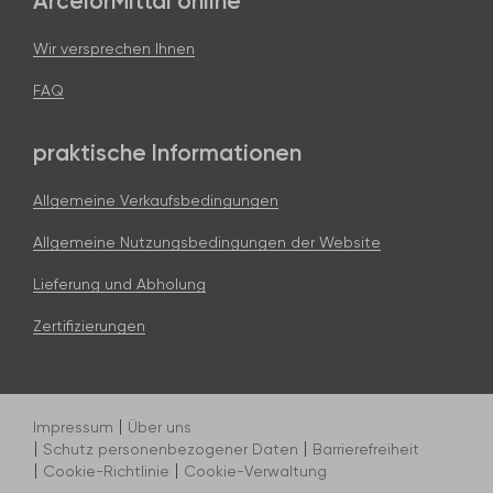
ArcelorMittal online
Wir versprechen Ihnen
FAQ
praktische Informationen
Allgemeine Verkaufsbedingungen
Allgemeine Nutzungsbedingungen der Website
Lieferung und Abholung
Zertifizierungen
Impressum
Über uns
Schutz personenbezogener Daten
Barrierefreiheit
Cookie-Richtlinie
Cookie-Verwaltung