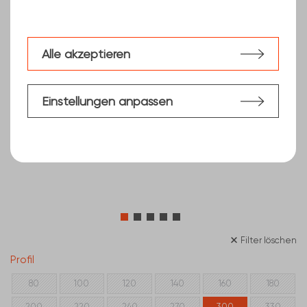
Alle akzeptieren
Einstellungen anpassen
Filter löschen
Profil
80
100
120
140
160
180
200
220
240
270
300
330