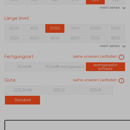
mehr sehen
360
400
450
500
550
600
Länge (mm)
6000
6100
10100
11100
12000
12100
13100
14100
15100
16100
17100
18100
mehr sehen
20100
Fertigungsart
siehe unseren Leitfaden
!
warmgewalzt
XCarb®
XCarb® warmgewalzt
schwarz
Güte
siehe unseren Leitfaden
!
S235JR+AR
S355J2
S355JR
Standard