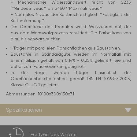
- Mechanischer Widerstandswert reicht von S235
""Mindestniveau"" bis S460 ""Maximalniveau""
- Normales Niveau der Kaltbruchfestigkeit ""Festigkeit der
Kaltumformung""
Die Oberfläche des Produkts weist Walzzunder auf, der
aus dem Warmwalzprozess resultiert. Die Farbe kann von
blau bis schwarz reichen.
I-Träger mit parallelen Flanschflächen aus Baustählen.
Baustähle in Standardgüte werden im Normalfall mit
einem Siliziumgehalt von 0,14% - 0,25% geliefert. Sie sind
daher zum Feuerverzinken geeignet.
In der Regel werden Träger hinsichtlich der
Oberflächenbeschaffenheit gemäß DIN EN 10163-3:2005,
Klasse C, UG 1 geliefert.
Abmessungen:
10100x300x150x7,1
Spezifikationen
Echtzeit des
Vorrats