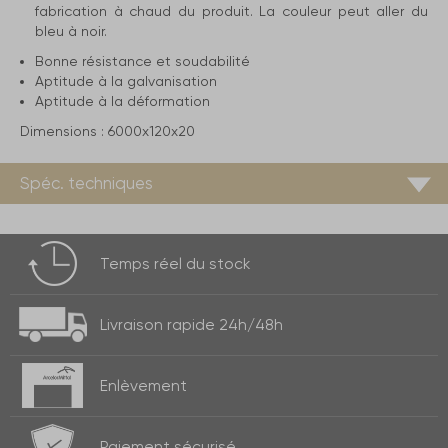
fabrication à chaud du produit. La couleur peut aller du
bleu à noir.
Bonne résistance et soudabilité
Aptitude à la galvanisation
Aptitude à la déformation
Dimensions :
6000x120x20
Spéc. techniques
Temps réel
du stock
Livraison rapide
24h/48h
Enlèvement
Paiement
sécurisé