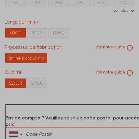
180
190
200
220
230
240
voir plus
250
260
280
300
320
350
Longueur (mm)
400
450
500
600
6000
8000
12000
Processus de fabrication
Voir notre guide
!
laminé à chaud noir
Qualité
Voir notre guide
!
S235JR
S355J2
Pas de compte ? Veuillez saisir un code postal pour accé
prix