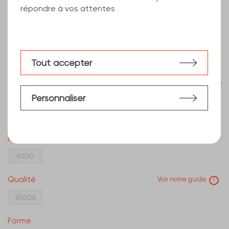
répondre à vos attentes
Tout accepter
Effacer les filtres
Diamètre en mm
Personnaliser
6
8
10
12
Longueur (mm)
6000
Qualité
Voir notre guide
!
B500A
Forme