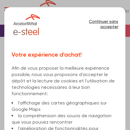
0
(fr)
Menu
Continuer sans
accepter
Accueil
Béton
Rond béton
Rond béton
Désolé, ce produit n'est pas en vente en ligne.
Votre expérience d'achat!
fil à verrou en barre 10mm B500B KOMO 14000
Afin de vous proposer la meilleure expérience
possible, nous vous proposons d'accepter le
dépôt et la lecture de cookies et l'utilisation de
technologies nécessaires à leur bon
fonctionnement:
l'affichage des cartes géographiques sur
Google Maps
la compréhension des soucis de navigation
que vous pouvez rencontrer
l'amélioration de fonctionnalités pour