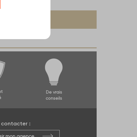
nt
De vrais
é
conseils
contacter :
sir mon agence