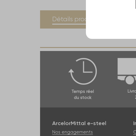
current
Détails produit
Spéc
tab:
Livr
Temps réel
du stock
ArcelorMittal e-steel
Nos engagements
C