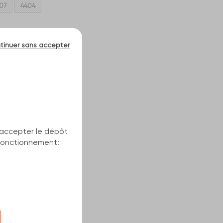
07
4404
tinuer sans accepter
our
'accepter le dépôt
n fonctionnement: