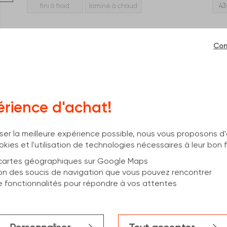
fini à froid
laminé à chaud
43
Con
Pas de compte ? Veuillez saisir un code postal p
accéder à nos prix
OK
érience d'achat!
Déjà inscrit ? Connectez-vous pour voir vos
prix.
ser la meilleure expérience possible, nous vous proposons d
okies et l'utilisation de technologies nécessaires à leur bo
J’ai déjà un compte
s cartes géographiques sur Google Maps
on des soucis de navigation que vous pouvez rencontrer
de fonctionnalités pour répondre à vos attentes