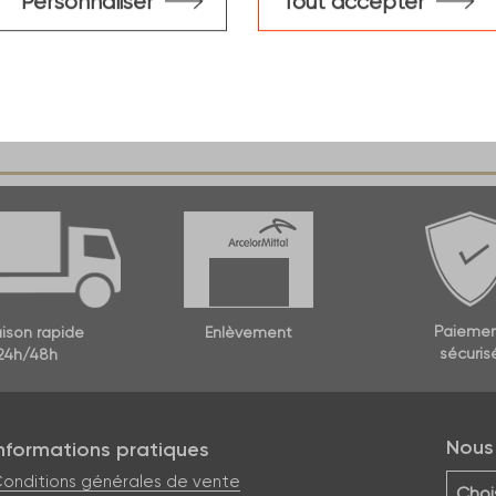
Personnaliser
Tout accepter
. techniques
Paieme
aison rapide
Enlèvement
sécuris
24h/48h
Nous 
Informations pratiques
onditions générales de vente
Choi