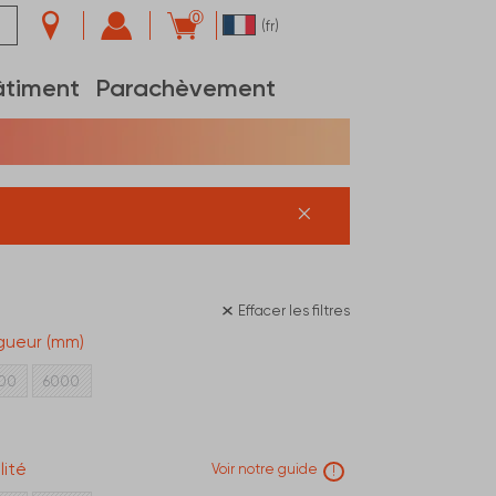
0
(fr)
âtiment
Parachèvement
Effacer les filtres
gueur (mm)
00
6000
lité
Voir notre guide
!