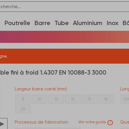
e
Poutrelle
Barre
Tube
Aluminium
Inox
B
gne.
le fini à froid 1.4307 EN 10088-3 3000
Largeur barre carré (mm)
Lon
8
10
12
14
15
16
30
20
Processus de fabrication
Qua
Voir notre guide
!