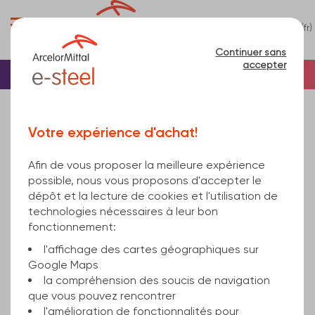
0
(fr)
Menu
Continuer sans
accepter
Accueil
Inox
Barre inox
Votre expérience d'achat!
Barre inox
(8)
Afin de vous proposer la meilleure expérience
Affiner
possible, nous vous proposons d'accepter le
dépôt et la lecture de cookies et l'utilisation de
technologies nécessaires à leur bon
Pertinence
fonctionnement:
l'affichage des cartes géographiques sur
Google Maps
Plat inox
la compréhension des soucis de navigation
que vous pouvez rencontrer
l'amélioration de fonctionnalités pour