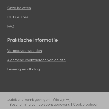
Onze beloften
CLUB e-steel
FAQ
Praktische informatie
Verkoopvoorwaarden
Algemene voorwaarden van de site
Levering en afhaling
Juridische kennisgevingen
Wie zijn wij
Bescherming van persoonsgegevens
Cookie beheer