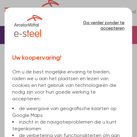
0
(nl)
Menu
Ga verder zonder te
accepteren
Welkomstpagina
Kokerprofiel
Buisprofielen
Rechthoekige buis
Uw koopervaring!
rechthoekig kokerprofiel gelast 150x100x5mm
warmgewalst, koud vervaardigd S235JRH EN
Om u de best mogelijke ervaring te bieden,
10219-1 12000
raden we u aan het plaatsen en lezen van
cookies en het gebruik van technologieën die
nodig zijn voor hun goede werking te
accepteren:
de weergave van geografische kaarten op
Google Maps
inzicht in de navigatieproblemen die u kunt
tegenkomen
de verbetering van functionaliteiten om aan