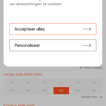
uw verwachtingen te voldoen
Accepteer alles
Personaliseer
Filters wissen
Lange zijde koker (mm)
30
40
50
60
70
80
100
120
140
150
160
180
bekijk meer
200
250
300
Kortere zijde (mm)