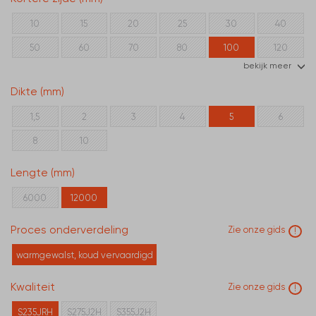
10
15
20
25
30
40
50
60
70
80
100
120
bekijk meer
150
200
Dikte (mm)
1,5
2
3
4
5
6
8
10
Lengte (mm)
6000
12000
Proces onderverdeling
Zie onze gids
!
warmgewalst, koud vervaardigd
Kwaliteit
Zie onze gids
!
S235JRH
S275J2H
S355J2H