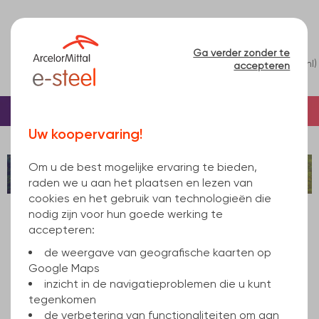
Ga verder zonder te
0
(nl)
accepteren
Menu
Welkomstpagina
XCarb
Uw koopervaring!
Om u de best mogelijke ervaring te bieden,
raden we u aan het plaatsen en lezen van
cookies en het gebruik van technologieën die
nodig zijn voor hun goede werking te
accepteren:
Nieuwe innovatie: XCarb®
de weergave van geografische kaarten op
recycled and renewably
Google Maps
produced balkstaal
inzicht in de navigatieproblemen die u kunt
tegenkomen
de verbetering van functionaliteiten om aan