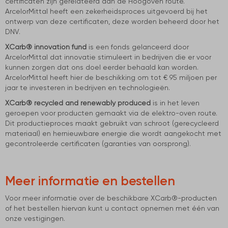
certificaten zijn gerelateerd aan de Hoogoven route.
ArcelorMittal heeft een zekerheidsproces uitgevoerd bij het
ontwerp van deze certificaten, deze worden beheerd door het
DNV.
XCarb® innovation fund
is een fonds gelanceerd door
ArcelorMittal dat innovatie stimuleert in bedrijven die er voor
kunnen zorgen dat ons doel eerder behaald kan worden.
ArcelorMittal heeft hier de beschikking om tot € 95 miljoen per
jaar te investeren in bedrijven en technologieën.
XCarb® recycled and renewably produced
is in het leven
geroepen voor producten gemaakt via de elektro-oven route.
Dit productieproces maakt gebruikt van schroot (gerecycleerd
materiaal) en hernieuwbare energie die wordt aangekocht met
gecontroleerde certificaten (garanties van oorsprong).
Meer informatie en bestellen
Voor meer informatie over de beschikbare XCarb®-producten
of het bestellen hiervan kunt u contact opnemen met één van
onze vestigingen.