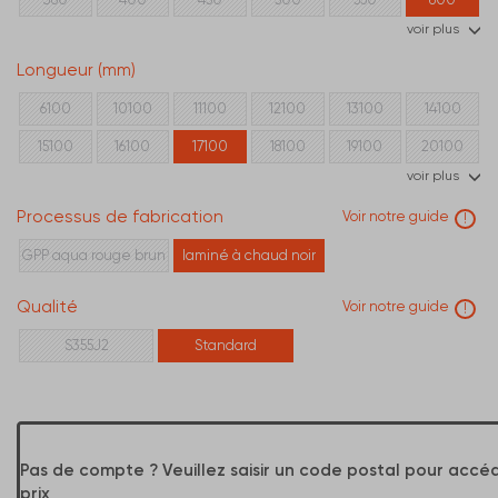
voir plus
Longueur (mm)
6100
10100
11100
12100
13100
14100
15100
16100
17100
18100
19100
20100
voir plus
21100
22100
23100
24100
Processus de fabrication
Voir notre guide
!
GPP aqua rouge brun
laminé à chaud noir
Qualité
Voir notre guide
!
S355J2
Standard
Pas de compte ? Veuillez saisir un code postal pour accé
prix