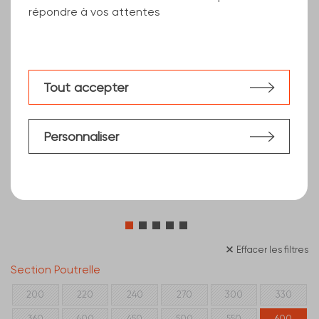
répondre à vos attentes
Tout accepter
Personnaliser
Effacer les filtres
Section Poutrelle
80
100
120
140
160
180
200
220
240
270
300
330
360
400
450
500
550
600