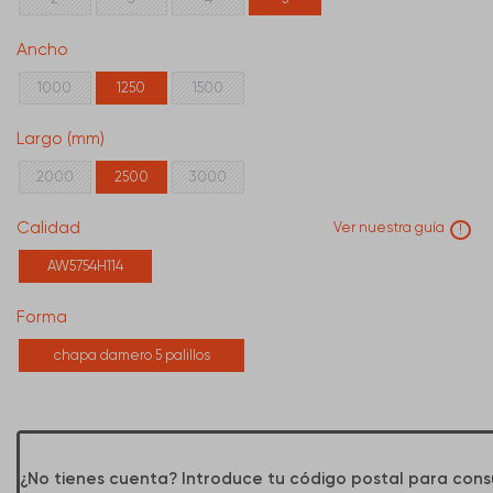
Ancho
1000
1250
1500
Largo (mm)
2000
2500
3000
Calidad
Ver nuestra guía
!
AW5754H114
Forma
chapa damero 5 palillos
¿No tienes cuenta? Introduce tu código postal para cons