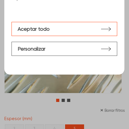
Aceptar todo
Personalizar
Borrar filtros
Espesor (mm)
2
3
4
5