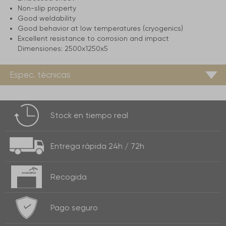
Non-slip property
Good weldability
Good behavior at low temperatures (cryogenics)
Excellent resistance to corrosion and impact
Dimensiones:
2500x1250x5
Espec. técnicas
Stock
en tiempo real
Entrega rápida
24h / 72h
Recogida
Pago seguro