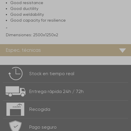
Good resistance
Good ductility
Good weldability
Good capacity for resilience
”
Dimensiones:
2500x1250x2
Espec. técnicas
Stock
en tiempo real
Entrega rápida
24h / 72h
Recogida
Pago seguro