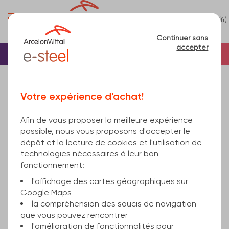
0
(fr)
Menu
Continuer sans
accepter
Accueil
Poutrelle
Poutrelle en H
Poutrelle HEM
Désolé, ce produit n'est pas en vente en ligne.
Votre expérience d'achat!
HE300M EN 10034 S355J2 EN 10025-2 11100
Afin de vous proposer la meilleure expérience
possible, nous vous proposons d'accepter le
dépôt et la lecture de cookies et l'utilisation de
technologies nécessaires à leur bon
fonctionnement:
l'affichage des cartes géographiques sur
Google Maps
la compréhension des soucis de navigation
que vous pouvez rencontrer
l'amélioration de fonctionnalités pour