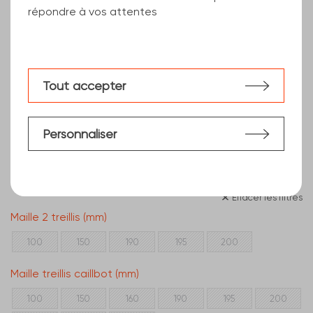
répondre à vos attentes
Tout accepter
Personnaliser
Effacer les filtres
Maille 2 treillis (mm)
100
150
190
195
200
Maille treillis caillbot (mm)
100
150
160
190
195
200