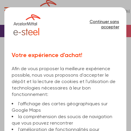
0
(fr)
Menu
Continuer sans
accepter
Accueil
Béton
Treillis soudé
Treillis soudé noir
Désolé, ce produit n'est pas en vente en ligne.
Votre expérience d'achat!
treillis soudé 150x150x10 B500T UNE 36065
2200X6000
Afin de vous proposer la meilleure expérience
possible, nous vous proposons d'accepter le
dépôt et la lecture de cookies et l'utilisation de
technologies nécessaires à leur bon
fonctionnement:
l'affichage des cartes géographiques sur
Google Maps
la compréhension des soucis de navigation
que vous pouvez rencontrer
l'amélioration de fonctionnalités pour