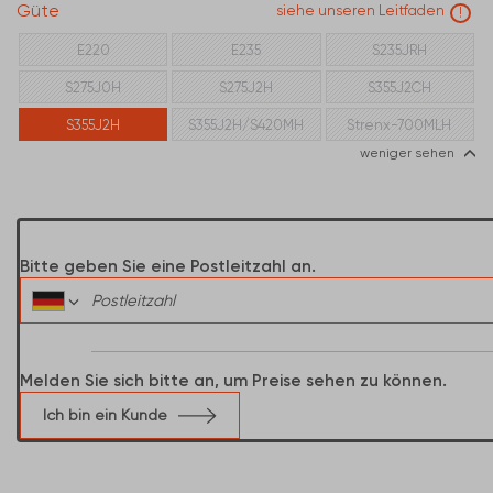
Güte
siehe unseren Leitfaden
!
E220
E235
S235JRH
S275J0H
S275J2H
S355J2CH
S355J2H
S355J2H/S420MH
Strenx-700MLH
weniger sehen
Bitte geben Sie eine Postleitzahl an.
Melden Sie sich bitte an, um Preise sehen zu können.
Ich bin ein Kunde