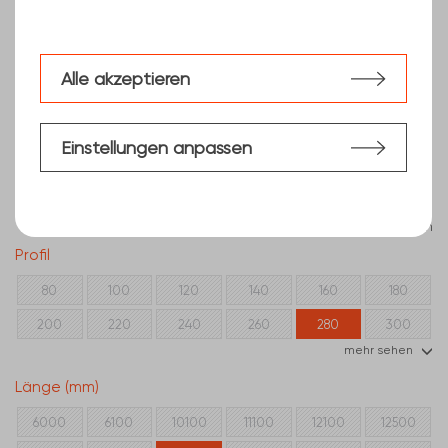
Alle akzeptieren
Einstellungen anpassen
Filter löschen
Profil
80
100
120
140
160
180
200
220
240
260
280
300
mehr sehen
320
350
400
Länge (mm)
6000
6100
10100
11100
12100
12500