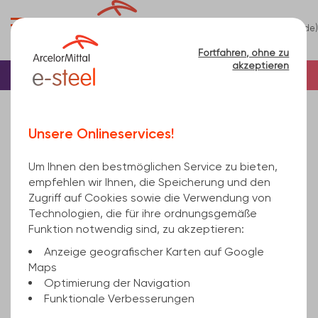
0
(de)
Menü
Fortfahren, ohne zu
akzeptieren
Startseite
Träger/Profile
U Stahlträger
UNP-Träger
UPN280 EN 10279, Standard EN 10025-2 15100
Unsere Onlineservices!
Um Ihnen den bestmöglichen Service zu bieten,
empfehlen wir Ihnen, die Speicherung und den
Zugriff auf Cookies sowie die Verwendung von
Technologien, die für ihre ordnungsgemäße
Funktion notwendig sind, zu akzeptieren:
Anzeige geografischer Karten auf Google
Maps
Optimierung der Navigation
Funktionale Verbesserungen