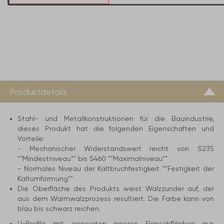
Produktdetails
Stahl- und Metallkonstruktionen für die Bauindustrie,
dieses Produkt hat die folgenden Eigenschaften und
Vorteile:
- Mechanischer Widerstandswert reicht von S235
""Mindestniveau"" bis S460 ""Maximalniveau""
- Normales Niveau der Kaltbruchfestigkeit ""Festigkeit der
Kaltumformung""
Die Oberfläche des Produkts weist Walzzunder auf, der
aus dem Warmwalzprozess resultiert. Die Farbe kann von
blau bis schwarz reichen.
U-Profile mit geneigten inneren Flanschflächen aus