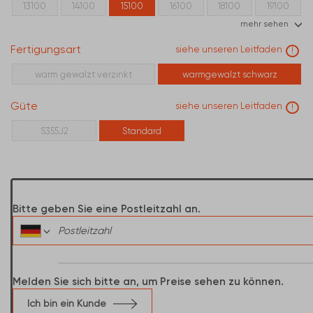
13100
14100
15100
16100
18100
19100
mehr sehen
20100
Fertigungsart
siehe unseren Leitfaden
!
warm gewalzt verzinkt
warmgewalzt schwarz
Güte
siehe unseren Leitfaden
!
S355J2
Standard
Bitte geben Sie eine Postleitzahl an.
Melden Sie sich bitte an, um Preise sehen zu können.
Ich bin ein Kunde